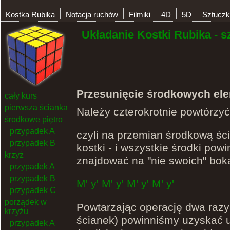
Kostka Rubika
Notacja ruchów
Filmiki
4D
5D
Sztuczk
Układanie Kostki Rubika - s
Przesunięcie środkowych el
cały kurs
pierwsza ścianka
Należy czterokrotnie powtórzy
środkowe piętro
przypadek A
czyli na przemian środkową ścia
przypadek B
kostki - i wszystkie środki powi
krzyż
znajdować na "nie swoich" bok
przypadek A
przypadek B
M' y' M' y' M' y' M' y'
przypadek C
porządek w
Powtarzając operację dwa razy
krzyżu
ścianek) powinniśmy uzyskać uk
przypadek A