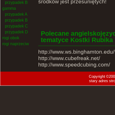
środków jest przesuniętych!
przypadek B
gamma
przypadek A
przypadek B
przypadek C
przypadek D
Polecane angielskojęzy
rogi obok
tematyce Kostki Rubika
rogi naprzeciw
http://www.ws.binghamton.edu/f
http://www.cubefreak.net/
http://www.speedcubing.com/
Copyright ©2007
stary adres str